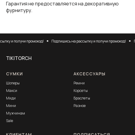
Гарантия не предоставляется на декоративную
фурнитуру.
ылку и получи промокод!
Подпишись на рассылку и получи промокод!
П
TIKITORCH
СУМКИ
АКСЕССУАРЫ
Шоперы
Ремни
Макси
Корсеты
Миди
Браслеты
Мини
Разное
Мужчинам
Sale
КЛИЕНТАМ
ПОДПИСАТЬСЯ